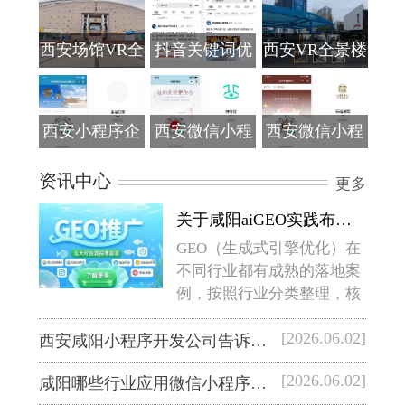
西安场馆VR全
抖音关键词优
西安VR全景楼
景
化
盘展示
西安小程序企
西安微信小程
西安微信小程
业展示板案例
序商城案例
序分销商城案
资讯中心
更多
例
关于咸阳aiGEO实践布局在不同行业...
GEO（生成式引擎优化）在
不同行业都有成熟的落地案
例，按照行业分类整理，核
心应用效果如下： B2B/专业
[2026.06.02]
服...
西安咸阳小程序开发公司告诉你：...
[2026.06.02]
咸阳哪些行业应用微信小程序比较...