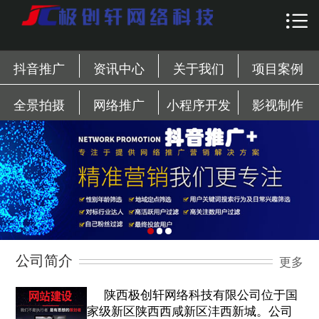

首页

全景拍摄
抖音推广
资讯中心
关于我们
项目案例
网站/系统开发推广
全景拍摄
网络推广
小程序开发
影视制作
小程序开发
影视制作
业务范围
客户案例
公司简介
更多
资讯中心
陕西极创轩网络科技有限公司位于国
关于我们
家级新区陕西西咸新区沣西新城。公司